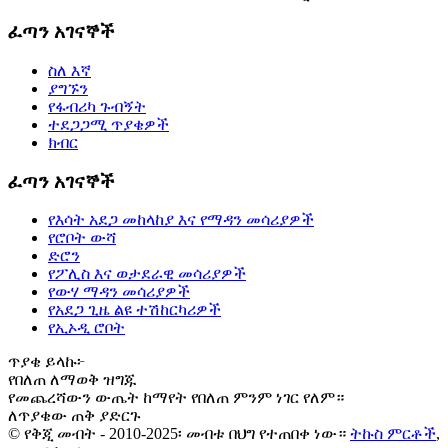
ፈጣን አገናኞች
ስለ እኛ
ያግኙን
የፋብሪካ ጉብኝት
ተደጋጋሚ ጥያቄዎች
ክብር
ፈጣን አገናኞች
የእሳት አደጋ መከላከያ እና የማዳን መሳሪያዎች
የሮቦት ውሻ
ድሮን
የፖሊስ እና ወታደራዊ መሳሪያዎች
የውሃ ማዳን መሳሪያዎች
የአደጋ ጊዜ ልዩ ተሽከርካሪዎች
የኢኦዲ ሮቦት
ጥያቄ ይላኩ፦
የበለጠ ለማወቅ ዝግጁ
የመጨረሻውን ውጤት ከማየት የበለጠ ምንም ነገር የለም።
ለጥያቄው ጠቅ ያድርጉ
© የቅጂ መብት - 2010-2025፡ መብቱ በህግ የተጠበቀ ነው።
ትኩስ ምርቶች
,