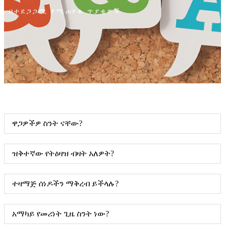
በተደጋጋሚ የሚጠየቁ ጥያቄዎች
ዋጋዎችዎ ስንት ናቸው?
ዝቅተኛው የትዕዛዝ ብዛት አለዎት?
ተዛማጅ ሰነዶችን ማቅረብ ይችላሉ?
አማካይ የመሪነት ጊዜ ስንት ነው?