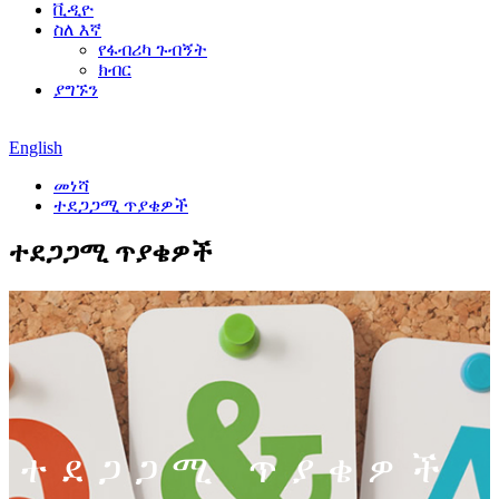
ቪዲዮ
ስለ እኛ
የፋብሪካ ጉብኝት
ክብር
ያግኙን
English
መነሻ
ተደጋጋሚ ጥያቄዎች
ተደጋጋሚ ጥያቄዎች
ተደጋጋሚ ጥያቄዎች