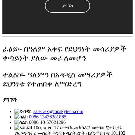
ያግኙን
ራዕይ፡- በዓለም አቀፍ የደህንነት መሳሪያዎች
ቀጣይነት ያለው መሪ ለመሆን
ተልዕኮ፡- ዓለምን በአዳዲስ መሣሪያዎች
ደህንነቱ የተጠበቀ ለማድረግ
ያግኙን
sale1.ex@topskytech.com
0086 13436381865
0086-10-57621296
10ቢ ቁጥር 17 ሁዋንኬ መካከለኛ መንገድ ጂን ኪያኦ
የኢንዱስትሪ መሰረት ቶንግዙ ዲስትሪክት ቤጂንግ ቻይና 101102