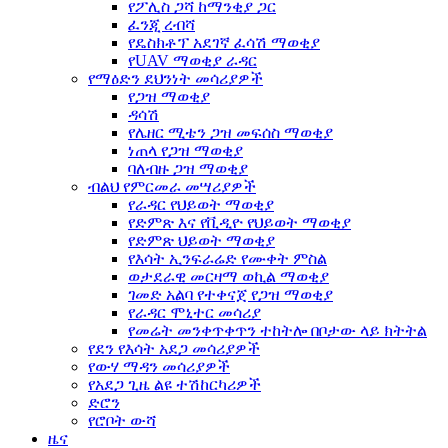
የፖሊስ ጋሻ ከማንቂያ ጋር
ፈንጂ ረብሻ
የዴስክቶፕ አደገኛ ፈሳሽ ማወቂያ
የUAV ማወቂያ ራዳር
የማዕድን ደህንነት መሳሪያዎች
የጋዝ ማወቂያ
ዳሳሽ
የሌዘር ሚቴን ጋዝ መፍሰስ ማወቂያ
ነጠላ የጋዝ ማወቂያ
ባለብዙ ጋዝ ማወቂያ
ብልህ የምርመራ መሣሪያዎች
የራዳር የህይወት ማወቂያ
የድምጽ እና የቪዲዮ የህይወት ማወቂያ
የድምጽ ህይወት ማወቂያ
የእሳት ኢንፍራሬድ የሙቀት ምስል
ወታደራዊ መርዛማ ወኪል ማወቂያ
ገመድ አልባ የተቀናጀ የጋዝ ማወቂያ
የራዳር ሞኒተር መሳሪያ
የመሬት መንቀጥቀጥን ተከትሎ በቦታው ላይ ክትትል
የደን ​​የእሳት አደጋ መሳሪያዎች
የውሃ ማዳን መሳሪያዎች
የአደጋ ጊዜ ልዩ ተሽከርካሪዎች
ድሮን
የሮቦት ውሻ
ዜና