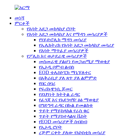
መነሻ
ምርቶች
የእሳት አደጋ መከላከያ ሮቦት
የእሳት አደጋ መከላከያ እና የማዳን መሳሪያዎች
የሃይድሮሊክ ማዳን መሳሪያ
የኤሌክትሪክ የእሳት አደጋ መከላከያ መሳሪያ
የእሳት ማጥፊያ መሳሪያዎች
የፖሊስ እና ወታደራዊ መሳሪያዎች
መስመራዊ ያልሆነ የመጋጠሚያ ማወቂያ
የኢኦዲ ቦምብ ልብስ
EOD ቴሌስኮፒክ ማኒፑለተር
በአቅራቢያ ያለ ጸጥ ያለ ልምምድ
የበር ሰባሪ
የፍሪኩዌንሲ ጃመር
የደህንነት ክትትል ራዳር
የፈንጂ እና የአደንዛዥ ዕፅ ማወቂያ
በግድግዳ ራዳር በኩል ይመልከቱ
ጥይት የማይከላከል የራስ ቁር
ጥይት የማያስተላልፍ ቬስት
የEOD መሳሪያዎች ስብስብ
የኢኦዲ ሮቦት
ረጅም ርቀት ያለው የአኮስቲክ መሳሪያ