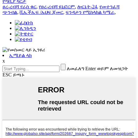
የጣቢያ ካርታ
ፀረ-ረብሻ የራስ ቁር
,
የፀረ-ረብሻ ዩኒፎርም
,
ሎርኔት-24
,
የመተንፈሻ
ጭንብል
,
ቪኤችኤፍ /ኡህፍ ጃመር
,
ፍንዳታን የሚከላከል ካሜራ
,
ኢሜይል ላክ
x
ለመፈለግ Enter ወይም ለመዝጋት
ESC ይጫኑ