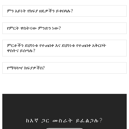
ምን አይነት የክፍያ ዘዴዎችን ይቀበላሉ?
የምርት ዋስትናው ምንድን ነው?
ምርቶችን ደህንነቱ የተጠበቀ እና ደህንነቱ የተጠበቀ አቅርቦት
ዋስትና ይሰጣሉ?
የማጓጓዣ ክፍያዎችስ?
ከእኛ ጋር መስራት ይፈልጋሉ?