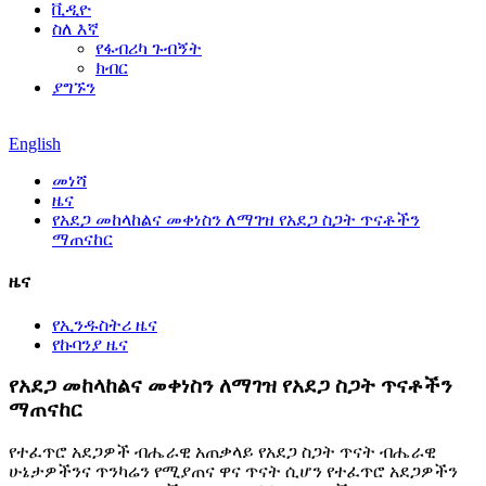
ቪዲዮ
ስለ እኛ
የፋብሪካ ጉብኝት
ክብር
ያግኙን
English
መነሻ
ዜና
የአደጋ መከላከልና መቀነስን ለማገዝ የአደጋ ስጋት ጥናቶችን
ማጠናከር
ዜና
የኢንዱስትሪ ዜና
የኩባንያ ዜና
የአደጋ መከላከልና መቀነስን ለማገዝ የአደጋ ስጋት ጥናቶችን
ማጠናከር
የተፈጥሮ አደጋዎች ብሔራዊ አጠቃላይ የአደጋ ስጋት ጥናት ብሔራዊ
ሁኔታዎችንና ጥንካሬን የሚያጠና ዋና ጥናት ሲሆን የተፈጥሮ አደጋዎችን