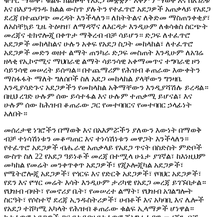
ቁጥር ማወቅ፣ ቁልፍ ክልሎች የአደጋ መቋቋም አቅምን ማወቅ እና በአገሪቱ
እና በእያንዳንዱ ክልል ውስጥ ያሉትን የተፈጥሮ አደጋዎች አጠቃላይ የአደጋ
ደረጃ በተጨባጭ መረዳት እንችላለን። ለክትትልና ለቅድመ ማስጠንቀቂያ፣
ለአስቸኳይ ጊዜ ትዕዛዝ፣ ለማዳኛና ለእርዳታ እንዲሁም ለቁሳቁስ ስርጭት
መረጃና ቴክኖሎጂ በቀጥታ ማቅረብ ብቻ ሳይሆን። ድጋፍ ለተፈጥሮ
አደጋዎች መከላከልና ሁሉን አቀፍ የአደጋ ስጋት መከላከል፣ ለተፈጥሮ
አደጋዎች መድን ወዘተ ልማት ጠንካራ ድጋፍ መስጠት እንዲሁም ለአገሬ
ዘላቂ የኢኮኖሚና ማህበራዊ ልማት ሳይንሳዊ አቀማመጥና ተግባራዊ ዞን
ሳይንሳዊ መሠረት ይሰጣል። በተጨማሪም የሕዝብ ቆጠራው እውቀትን
ማስፋፋት ማለት ግለሰቦች ስለ አደጋ መከላከል ያላቸውን ግንዛቤ
እንዲያሳድጉና አደጋዎችን የመከላከል አቅማቸውን እንዲያሻሽሉ ይረዳል።
በዚህ ረገድ ሁሉም ሰው ይሳተፋል እና ሁሉም ተጠቃሚ ይሆናል፣ እና
ሁሉም ሰው ከሕዝብ ቆጠራው ጋር የመተባበርና የመተባበር ኃላፊነት
አለበት።
መሰረታዊ ነገሮችን በማወቅ እና በአእምሯችን ያለውን እውነት በማወቅ
ብቻ ተነሳሽነቱን መቆጣጠር እና ተነሳሽነቱን መዋጋት እንችላለን።
የተፈጥሮ አደጋዎች ብሔራዊ አጠቃላይ የአደጋ ጥናት በስድስት ምድቦች
ውስጥ ስለ 22 የአደጋ ዓይነቶች መረጃ በተሟላ ሁኔታ ያገኛል፣ ከእነዚህም
መካከል የመሬት መንቀጥቀጥ አደጋዎች፣ የጂኦሎጂካል አደጋዎች፣
የሜትሮሎጂ አደጋዎች፣ የጎርፍ እና የድርቅ አደጋዎች፣ የባህር አደጋዎች፣
የደን እና የሣር መሬት እሳት እንዲሁም ታሪካዊ የአደጋ መረጃ ይገኙበታል።
የህዝብ ብዛት፣ የመኖሪያ ቤት፣ የመሠረተ ልማት፣ የህዝብ አገልግሎት
ስርዓት፣ የሶስተኛ ደረጃ ኢንዱስትሪዎች፣ ሀብቶች እና አካባቢ እና ሌሎች
የአደጋ ተሸካሚ አካላት የሕዝብ ቆጠራው ቁልፍ ኢላማዎች ሆነዋል።