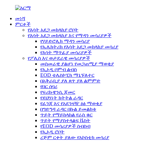
መነሻ
ምርቶች
የእሳት አደጋ መከላከያ ሮቦት
የእሳት አደጋ መከላከያ እና የማዳን መሳሪያዎች
የሃይድሮሊክ ማዳን መሳሪያ
የኤሌክትሪክ የእሳት አደጋ መከላከያ መሳሪያ
የእሳት ማጥፊያ መሳሪያዎች
የፖሊስ እና ወታደራዊ መሳሪያዎች
መስመራዊ ያልሆነ የመጋጠሚያ ማወቂያ
የኢኦዲ ቦምብ ልብስ
EOD ቴሌስኮፒክ ማኒፑለተር
በአቅራቢያ ያለ ጸጥ ያለ ልምምድ
የበር ሰባሪ
የፍሪኩዌንሲ ጃመር
የደህንነት ክትትል ራዳር
የፈንጂ እና የአደንዛዥ ዕፅ ማወቂያ
በግድግዳ ራዳር በኩል ይመልከቱ
ጥይት የማይከላከል የራስ ቁር
ጥይት የማያስተላልፍ ቬስት
የEOD መሳሪያዎች ስብስብ
የኢኦዲ ሮቦት
ረጅም ርቀት ያለው የአኮስቲክ መሳሪያ