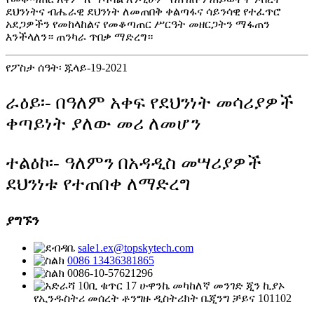
ደህንነትና ብሔራዊ ደህንነት ለመጠበቅ ቀልጣፋና ሳይንሳዊ የተፈጥሮ
አደጋዎችን የመከላከልና የመቆጣጠር ሥርዓት መዘርጋትን ማፋጠን
እንችላለን። ጠንካራ ጥበቃ ማድረግ።
የፖስታ ሰዓት፡ ጁላይ-19-2021
ራዕይ፡- በዓለም አቀፍ የደህንነት መሳሪያዎች
ቀጣይነት ያለው መሪ ለመሆን
ተልዕኮ፡- ዓለምን በአዳዲስ መሣሪያዎች
ደህንነቱ የተጠበቀ ለማድረግ
ያግኙን
sale1.ex@topskytech.com
0086 13436381865
0086-10-57621296
10ቢ ቁጥር 17 ሁዋንኬ መካከለኛ መንገድ ጂን ኪያኦ
የኢንዱስትሪ መሰረት ቶንግዙ ዲስትሪክት ቤጂንግ ቻይና 101102