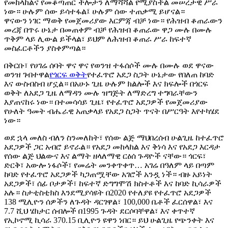
የመከላከልና የመቆጣጠር ችሎታን ለማሻሻል የሚያስችል መሠረታዊ ሥራ
ነው። ሁሉም ሰው ይሳተፋል፤ ሁሉም ሰው ተጠቃሚ ይሆናል።
ዋናውን ነገር ማወቅ የመጀመሪያው እርምጃ ብቻ ነው። የሕዝብ ቆጠራውን
መረጃ በጥሩ ሁኔታ በመጠቀም ብቻ የሕዝብ ቆጠራው ዋጋ ሙሉ በሙሉ
ጥቅም ላይ ሊውል ይችላል፣ ይህም ለሕዝብ ቆጠራ ሥራ ከፍተኛ
መስፈርቶችን ያስቀምጣል።
በቅርቡ፣ የሀገሬ ሰባት ዋና ዋና የወንዝ ተፋሰሶች ሙሉ በሙሉ ወደ ዋናው
ወንዝ ገብተዋል
የጎርፍ ወቅት
የተፈጥሮ አደጋ ስጋት ሁኔታው ​​የበለጠ ከባድ
እና ውስብስብ ሆኗል። በአሁኑ ጊዜ ሁሉም ክልሎች እና ክፍሎች በጎርፍ
ወቅት ለአደጋ ጊዜ ለማዳን ሙሉ ዝግጅት ለማድረግ ተግባራቸውን
እያጠናከሩ ነው። በተመሳሳይ ጊዜ፣ የተፈጥሮ አደጋዎች የመጀመሪያው
የሁለት ዓመት ብሔራዊ አጠቃላይ የአደጋ ስጋት ጥናት በሥርዓት እየተካሄደ
ነው።
ወደ ኋላ መለስ ብለን ስንመለከት፣ የሰው ልጅ ማህበረሰብ ሁልጊዜ ከተፈጥሮ
አደጋዎች ጋር አብሮ ይኖራል። የአደጋ መከላከል እና ቅነሳ እና የአደጋ እርዳታ
የሰው ልጅ ህልውና እና ልማት ዘላለማዊ ርዕሰ ጉዳዮች ናቸው። ጎርፍ፣
ድርቅ፣ አውሎ ነፋሶች፣ የመሬት መንቀጥቀጥ… አገሬ በዓለም ላይ በጣም
ከባድ የተፈጥሮ አደጋዎች ካጋጠሟቸው አገሮች አንዷ ነች። ብዙ አይነት
አደጋዎች፣ ሰፊ ቦታዎች፣ ከፍተኛ ድግግሞሽ ክስተቶች እና ከባድ ኪሳራዎች
አሉ። ስታቲስቲክስ እንደሚያሳዩት በ2020 የተለያዩ የተፈጥሮ አደጋዎች
138 ሚሊዮን ሰዎችን ለጉዳት ዳርገዋል፣ 100,000 ቤቶች ፈርሰዋል፣ እና
7.7 ሺህ ሄክታር ሰብሎች በ1995 ጉዳት ደርሶባቸዋል፣ እና ቀጥተኛ
የኢኮኖሚ ኪሳራ 370.15 ቢሊዮን ዩዋን ነበር። ይህ ሁልጊዜ የጭንቀት እና