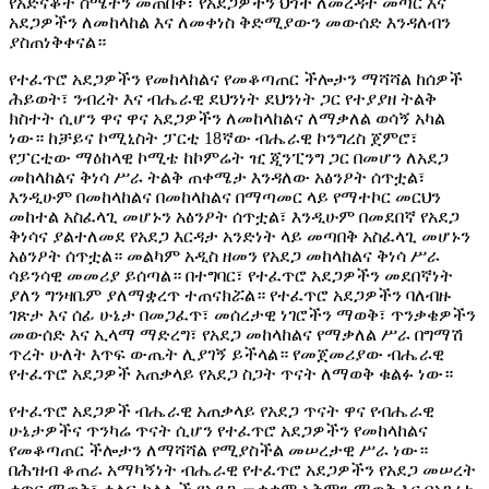
የአድናቆት ስሜትን መጠበቅ፣ የአደጋዎችን ህጎች ለመረዳት መጣር እና
አደጋዎችን ለመከላከል እና ለመቀነስ ቅድሚያውን መውሰድ እንዳለብን
ያስጠነቅቀናል።
የተፈጥሮ አደጋዎችን የመከላከልና የመቆጣጠር ችሎታን ማሻሻል ከሰዎች
ሕይወት፣ ንብረት እና ብሔራዊ ደህንነት ደህንነት ጋር የተያያዘ ትልቅ
ክስተት ሲሆን ዋና ዋና አደጋዎችን ለመከላከልና ለማቃለል ወሳኝ አካል
ነው። ከቻይና ኮሚኒስት ፓርቲ 18ኛው ብሔራዊ ኮንግረስ ጀምሮ፣
የፓርቲው ማዕከላዊ ኮሚቴ ከኮምሬት ዢ ጂንፒንግ ጋር በመሆን ለአደጋ
መከላከልና ቅነሳ ሥራ ትልቅ ጠቀሜታ እንዳለው አፅንዖት ሰጥቷል፣
እንዲሁም በመከላከልና በመከላከልና በማጣመር ላይ የማተኮር መርህን
መከተል አስፈላጊ መሆኑን አፅንዖት ሰጥቷል፣ እንዲሁም በመደበኛ የአደጋ
ቅነሳና ያልተለመደ የአደጋ እርዳታ አንድነት ላይ መጣበቅ አስፈላጊ መሆኑን
አፅንዖት ሰጥቷል። መልካም አዲስ ዘመን የአደጋ መከላከልና ቅነሳ ሥራ
ሳይንሳዊ መመሪያ ይሰጣል። በተግባር፣ የተፈጥሮ አደጋዎችን መደበኛነት
ያለን ግንዛቤም ያለማቋረጥ ተጠናክሯል። የተፈጥሮ አደጋዎችን ባለብዙ
ገጽታ እና ሰፊ ሁኔታ በመጋፈጥ፣ መሰረታዊ ነገሮችን ማወቅ፣ ጥንቃቄዎችን
መውሰድ እና ኢላማ ማድረግ፣ የአደጋ መከላከልና የማቃለል ሥራ በግማሽ
ጥረት ሁለት እጥፍ ውጤት ሊያገኝ ይችላል። የመጀመሪያው ብሔራዊ
የተፈጥሮ አደጋዎች አጠቃላይ የአደጋ ስጋት ጥናት ለማወቅ ቁልፉ ነው።
የተፈጥሮ አደጋዎች ብሔራዊ አጠቃላይ የአደጋ ጥናት ዋና የብሔራዊ
ሁኔታዎችና ጥንካሬ ጥናት ሲሆን የተፈጥሮ አደጋዎችን የመከላከልና
የመቆጣጠር ችሎታን ለማሻሻል የሚያስችል መሠረታዊ ሥራ ነው።
በሕዝብ ቆጠራ አማካኝነት ብሔራዊ የተፈጥሮ አደጋዎችን የአደጋ መሠረት