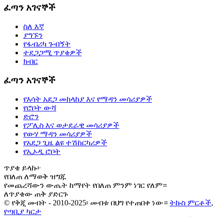
ፈጣን አገናኞች
ስለ እኛ
ያግኙን
የፋብሪካ ጉብኝት
ተደጋጋሚ ጥያቄዎች
ክብር
ፈጣን አገናኞች
የእሳት አደጋ መከላከያ እና የማዳን መሳሪያዎች
የሮቦት ውሻ
ድሮን
የፖሊስ እና ወታደራዊ መሳሪያዎች
የውሃ ማዳን መሳሪያዎች
የአደጋ ጊዜ ልዩ ተሽከርካሪዎች
የኢኦዲ ሮቦት
ጥያቄ ይላኩ፦
የበለጠ ለማወቅ ዝግጁ
የመጨረሻውን ውጤት ከማየት የበለጠ ምንም ነገር የለም።
ለጥያቄው ጠቅ ያድርጉ
© የቅጂ መብት - 2010-2025፡ መብቱ በህግ የተጠበቀ ነው።
ትኩስ ምርቶች
,
የጣቢያ ካርታ