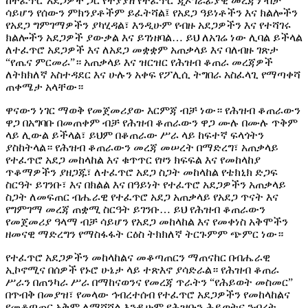
ከተፈጥሮ አደጋዎች ጋር የተያያዘ የተፈጥሮ ጂኦግራፊያዊ መረጃን ብቻ
ሳይሆን የሰውን ምክንያቶችም ይፈትሻል፤ የአደጋ ዓይነቶችን እና ክልሎችን
የአደጋ ግምገማዎችን ያካሂዳል፣ እንዲሁም የብዙ አደጋዎችን እና የተሻገሩ
ክልሎችን አደጋዎች ያውቃል እና ይገነዘባል… ይህ ለአገሬ ነው ሊባል ይችላል
ለተፈጥሮ አደጋዎች እና ለአደጋ መቋቋም አጠቃላይ እና ባለብዙ ገጽታ
“የጤና ምርመራ”። አጠቃላይ እና ዝርዝር የሕዝብ ቆጠራ መረጃዎች
ለትክክለኛ አስተዳደር እና ሁሉን አቀፍ የፖሊሲ ትግበራ አስፈላጊ የማጣቀሻ
ጠቀሜታ አላቸው።
ዋናውን ነገር ማወቅ የመጀመሪያው እርምጃ ብቻ ነው። የሕዝብ ቆጠራውን
ዋጋ በአግባቡ በመጠቀም ብቻ የሕዝብ ቆጠራውን ዋጋ ሙሉ በሙሉ ጥቅም
ላይ ሊውል ይችላል፣ ይህም በቆጠራው ሥራ ላይ ከፍተኛ ፍላጎትን
ያስከትላል። የሕዝብ ቆጠራውን መረጃ መሠረት በማድረግ፣ አጠቃላይ
የተፈጥሮ አደጋ መከላከል እና ቁጥጥር የዞን ክፍፍል እና የመከላከያ
ጥቆማዎችን ያዘጋጁ፣ ለተፈጥሮ አደጋ ስጋት መከላከል የቴክኒክ ድጋፍ
ስርዓት ይገንቡ፣ እና በክልል እና በዓይነት የተፈጥሮ አደጋዎችን አጠቃላይ
ስጋት ለመፍጠር ብሔራዊ የተፈጥሮ አደጋ አጠቃላይ የአደጋ ጥናት እና
የግምገማ መረጃ ጠቋሚ ስርዓት ይገንቡ… ይህ የሕዝብ ቆጠራውን
የመጀመሪያ ዓላማ ብቻ ሳይሆን የአደጋ መከላከል እና የመቀነስ አቅሞችን
ዘመናዊ ማድረግን የማስፋፋት ርዕስ ትክክለኛ ትርጉምም ጭምር ነው።
የተፈጥሮ አደጋዎችን መከላከልና መቆጣጠርን ማጠናከር በብሔራዊ
ኢኮኖሚና በሰዎች የኑሮ ሁኔታ ላይ ተጽእኖ ያሳድራል። የሕዝብ ቆጠራ
ሥራን በጠንካራ ሥራ በማከናወንና የመረጃ ጥራትን “የሕይወት መስመር”
በጥብቅ በመያዝ፣ የመላው ኅብረተሰብ የተፈጥሮ አደጋዎችን የመከላከልና
የመቆጣጠር አቅም ለማሻሻል እንዲሁም የሕዝቡን ሕይወትና ንብረት