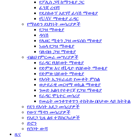
የፖሊስ ጋሻ ከማንቂያ ጋር
ፈንጂ ረብሻ
የዴስክቶፕ አደገኛ ፈሳሽ ማወቂያ
የUAV ማወቂያ ራዳር
የማዕድን ደህንነት መሳሪያዎች
የጋዝ ማወቂያ
ዳሳሽ
የሌዘር ሚቴን ጋዝ መፍሰስ ማወቂያ
ነጠላ የጋዝ ማወቂያ
ባለብዙ ጋዝ ማወቂያ
ብልህ የምርመራ መሣሪያዎች
የራዳር የህይወት ማወቂያ
የድምጽ እና የቪዲዮ የህይወት ማወቂያ
የድምጽ ህይወት ማወቂያ
የእሳት ኢንፍራሬድ የሙቀት ምስል
ወታደራዊ መርዛማ ወኪል ማወቂያ
ገመድ አልባ የተቀናጀ የጋዝ ማወቂያ
የራዳር ሞኒተር መሳሪያ
የመሬት መንቀጥቀጥን ተከትሎ በቦታው ላይ ክትትል
የደን ​​የእሳት አደጋ መሳሪያዎች
የውሃ ማዳን መሳሪያዎች
የአደጋ ጊዜ ልዩ ተሽከርካሪዎች
ድሮን
የሮቦት ውሻ
ዜና