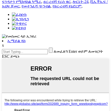
ፍንዳታን የሚከላከል ካሜራ
,
ፀረ-ረብሻ የራስ ቁር
,
ሎርኔት-24
,
ቪኤችኤፍ /
ኡህፍ ጃመር
,
የመተንፈሻ ጭንብል
,
የፀረ-ረብሻ ዩኒፎርም
,
ኢሜይል ላክ
x
ለመፈለግ Enter ወይም ለመዝጋት
ESC ይጫኑ